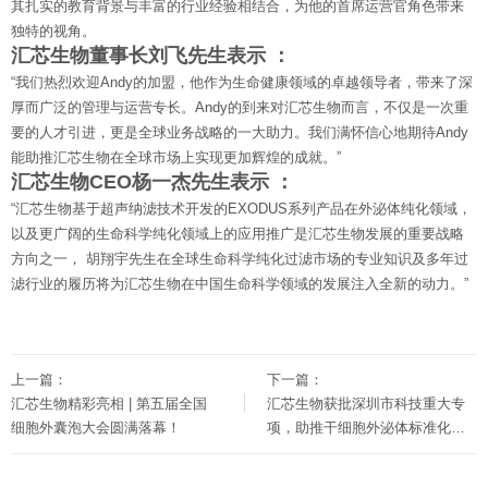
其扎实的教育背景与丰富的行业经验相结合，为他的首席运营官角色带来
独特的视角。
汇芯生物董事长刘飞先生表示 ：
“我们热烈欢迎Andy的加盟，他作为生命健康领域的卓越领导者，带来了深
厚而广泛的管理与运营专长。Andy的到来对汇芯生物而言，不仅是一次重
要的人才引进，更是全球业务战略的一大助力。我们满怀信心地期待Andy
能助推汇芯生物在全球市场上实现更加辉煌的成就。”
汇芯生物CEO杨一杰先生表示 ：
“汇芯生物基于超声纳滤技术开发的EXODUS系列产品在外泌体纯化领域，
以及更广阔的生命科学纯化领域上的应用推广是汇芯生物发展的重要战略
方向之一， 胡翔宇先生在全球生命科学纯化过滤市场的专业知识及多年过
滤行业的履历将为汇芯生物在中国生命科学领域的发展注入全新的动力。”
上一篇：
下一篇：
汇芯生物精彩亮相 | 第五届全国
汇芯生物获批深圳市科技重大专
细胞外囊泡大会圆满落幕！
项，助推干细胞外泌体标准化制
备