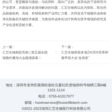
的认可，更是鞭策与激励；与此同时，面向广泛的、差异化的下游研究与
产业需求，亦面临许多亟待解决的问题，汇芯生物将以此为契机，联合药
品检验机构、高校、科研机构和产业同仁力量，共同攻克干细胞外泌体标
准化制备的关键技术难题，为推动外泌体在治疗和再生医学领域的研究及
产业化进程贡献力量。
上一篇：
下一篇：
汇芯生物精彩亮相 | 第五届全国
汇芯生物荣获多项ZAODX世界肿
细胞外囊泡大会圆满落幕！
瘤早筛大会“金筛奖”
地址：深圳市龙华区观湖街道松元厦社区虎地排85号锦绣三期A栋
1101-1114
电话：0755-61017077
邮箱：huixinservice@huixinlifetech.com
©2021-2023深圳汇芯生物医疗科技有限公司