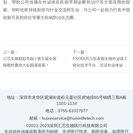
划，帮助公司传播在外泌体在疾病早期诊断和治疗等方面应用的探
索。同时也将持续加强与行业交流和互动，与公司一起助力打造中国
创新可及的癌症等重大疾病防治生态圈。
上一篇：
下一篇：
汇芯生物精彩亮相 | 第五届全国
EXODUS入驻表观生物外泌体工
细胞外囊泡大会圆满落幕！
程化技术平台，共话外泌体诊疗
产业技术创新联盟发展
地址：深圳市龙华区观湖街道松元厦社区虎地排85号锦绣三期A栋
1101-1114
电话：0755-61017077
邮箱：huixinservice@huixinlifetech.com
©2021-2023深圳汇芯生物医疗科技有限公司
全自动外泌体提取系统为科研、先进医疗技术、制药设备，如需医疗