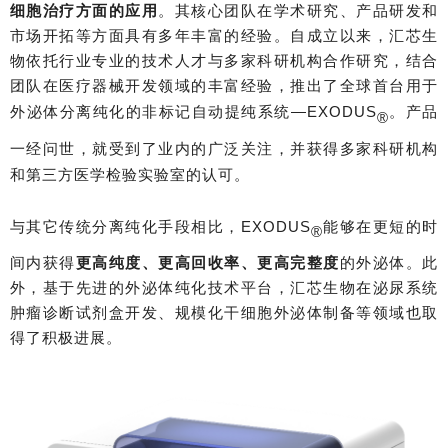
细胞治疗方面的应用
。其核心团队在学术研究、产品研发和
市场开拓等方面具有多年丰富的经验。自成立以来，汇芯生
物依托行业专业的技术人才与多家科研机构合作研究，结合
团队在医疗器械开发领域的丰富经验，推出了全球首台用于
—EXODUS
外泌体分离纯化的非标记自动提纯系统
。产品
®
一经问世，就受到了业内的广泛关注，并获得多家科研机构
。
和第三方医学检验实验室的认可
EXODUS
与其它传统分离纯化手段相比，
能够在更短的时
®
间内获得
更高纯度、更高回收率、更高完整度
的外泌体。此
外，基于先进的外泌体纯化技术平台，汇芯生物在泌尿系统
肿瘤诊断试剂盒开发、规模化干细胞外泌体制备等领域也取
得了积极进展。