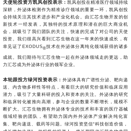
天使轮投资方凯风创投表示
：
凯风创投在精准医疗领域持续
深耕，外泌体检测作为精准诊疗领域的重要一环，凯风创投
会持续关注其技术进步和产业化机会。由汇芯生物开发的创
新技术一经发表，其独特的技术原理和潜在的巨大商业机
会，就吸引了我们团队的关注，快速的完成了对公司的天使
投资。我们很高兴看到汇芯生物在这一年来的快速成长，有
EXODUS
幸见证了
技术在外泌体分离纯化领域获得的诸多
®
成就。我们期待与汇芯生物一起在外泌体领域走的更远，助
力汇芯成为外泌体行业的领军企业。
本轮跟投方绿河投资表示
：
外泌体具有广谱性分泌、靶向递
送、内含物多样性等特点，有着巨大的研究价值和临床应用
潜力，吸引了大量科研的投入和资本的关注。外泌体的研究
和临床转化被推向高潮，参与企业的数量不断增长，规模不
断扩大。汇芯生物拥有外泌体专业的技术和丰富的医疗器械
领域经验的团队，有望助力国内外外泌体产业解决纯化富
“
集、靶向递送、载药等问题。绿河投资坚信
科技创造价值，