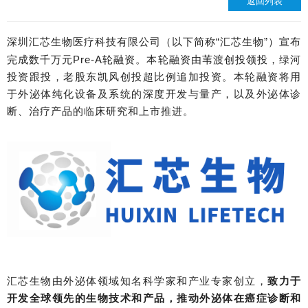
返回列表
“
”
深圳汇芯生物医疗科技有限公司（以下简称
汇芯生物
）宣布
Pre-A
完成数千万元
轮融资。本轮融资由苇渡创投领投，绿河
投资跟投，老股东凯风创投超比例追加投资。本轮融资将用
于外泌体纯化设备及系统的深度开发与量产，以及外泌体诊
断、治疗产品的临床研究和上市推进。
汇芯生物由外泌体领域知名科学家和产业专家创立，
致力于
开发全球领先的生物技术和产品，推动外泌体在癌症诊断和