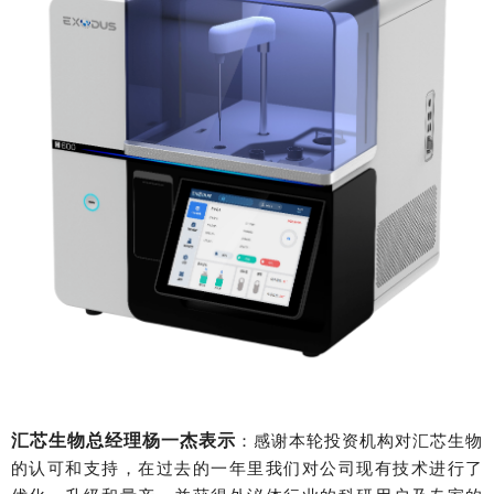
汇芯生物总经理杨一杰表示
：感谢本轮投资机构对汇芯生物
的认可和支持，在过去的一年里我们对公司现有技术进行了